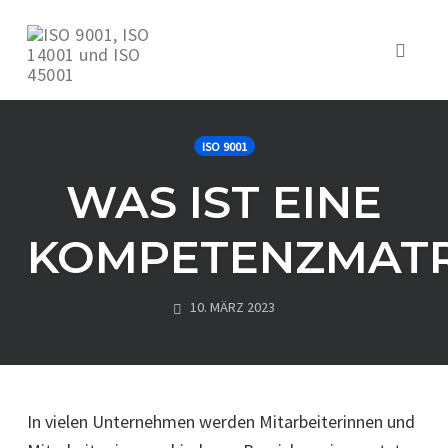
Skip
to
Toggl
content
naviga
ISO 9001
WAS IST EINE
KOMPETENZMATR
10. MÄRZ 2023
In vielen Unternehmen werden Mitarbeiterinnen und